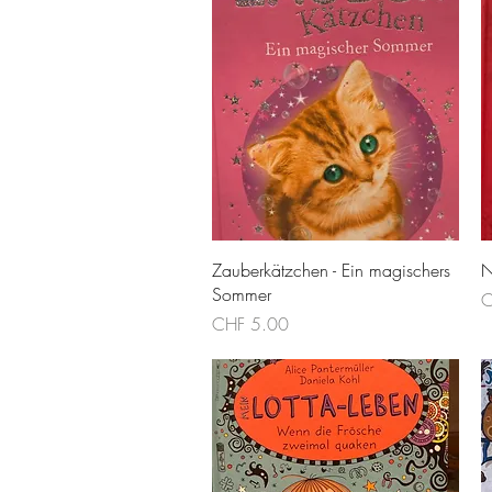
Schnellansicht
Zauberkätzchen - Ein magischers
N
Sommer
P
C
Preis
CHF 5.00