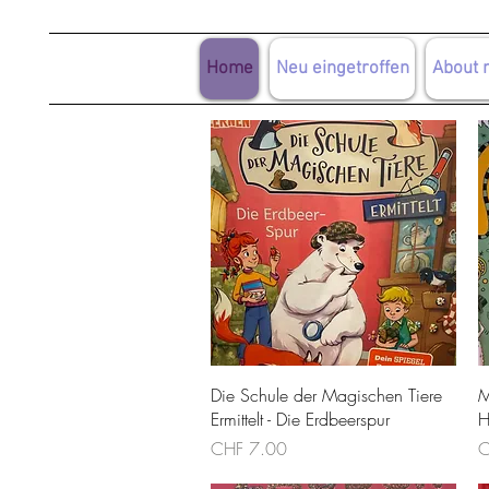
Home
Neu eingetroffen
About 
Schnellansicht
Die Schule der Magischen Tiere
M
Ermittelt - Die Erdbeerspur
H
Preis
P
CHF 7.00
C