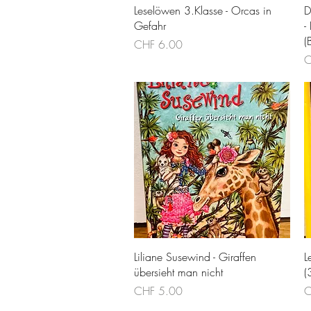
Schnellansicht
Leselöwen 3.Klasse - Orcas in
D
Gefahr
-
(
Preis
CHF 6.00
P
C
Schnellansicht
Liliane Susewind - Giraffen
L
übersieht man nicht
(
Preis
P
CHF 5.00
C