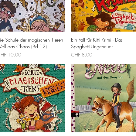
Schnellansicht
Schnellansicht
ie Schule der magischen Tieren
Ein Fall für Kitti Krimi - Das
 Voll das Chaos (Bd.12)
Spaghetti-Ungeheuer
reis
Preis
HF 10.00
CHF 8.00