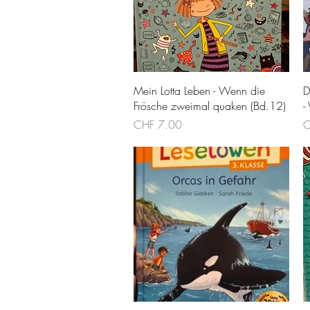
Schnellansicht
Mein Lotta Leben - Wenn die
D
Frösche zweimal quaken (Bd.12)
-
Preis
P
CHF 7.00
C