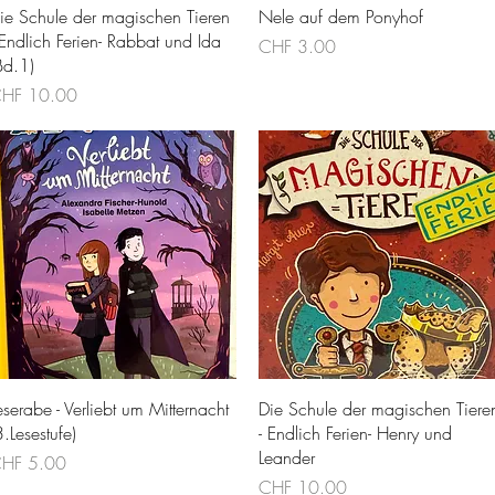
Schnellansicht
Schnellansicht
ie Schule der magischen Tieren
Nele auf dem Ponyhof
 Endlich Ferien- Rabbat und Ida
Preis
CHF 3.00
Bd.1)
reis
HF 10.00
Schnellansicht
Schnellansicht
eserabe - Verliebt um Mitternacht
Die Schule der magischen Tiere
3.Lesestufe)
- Endlich Ferien- Henry und
Leander
reis
HF 5.00
Preis
CHF 10.00