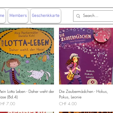
me
Members
Geschenkkarte
Schnellansicht
Schnellansicht
ein Lotta Leben - Daher weht der
Die Zaubermädchen - Hokus,
ase (Bd.4)
Pokus, Leonie
reis
Preis
HF 7.00
CHF 4.00