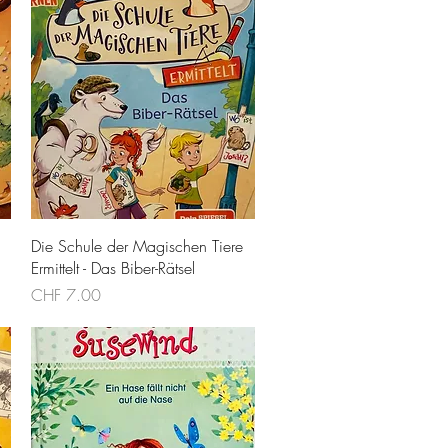
Schnellansicht
Die Schule der Magischen Tiere
Ermittelt - Das Biber-Rätsel
Preis
CHF 7.00