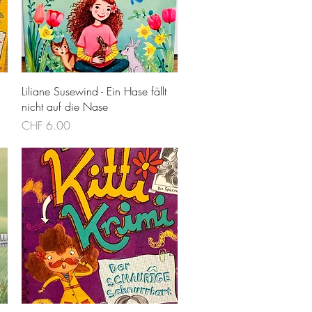
Schnellansicht
Liliane Susewind - Ein Hase fällt
nicht auf die Nase
Preis
CHF 6.00