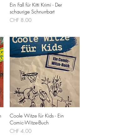
Schnellansicht
Ein Fall für Kitti Krimi - Der
schaurige Schnurrbart
Preis
CHF 8.00
Schnellansicht
n
Coole Witze für Kids - Ein
Comic-Witze-Buch
Preis
CHF 4.00