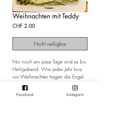
Weihnachten mit Teddy
Preis
CHF 2.00
Nicht verfügbar
Nur noch ein paar Tage sind es bis
Heiligabend. Wie jedes Jahr kurz
vor Weihnachten tragen die Engel
hübsche Puppen, bunte Stofftiere
und anderes tolles Spielzeug
Facebook
Instagram
herbei. Das soll der
Weihnachtsmann An die Kinder auf
der Erde verteilen.
Fritz Baumgarten