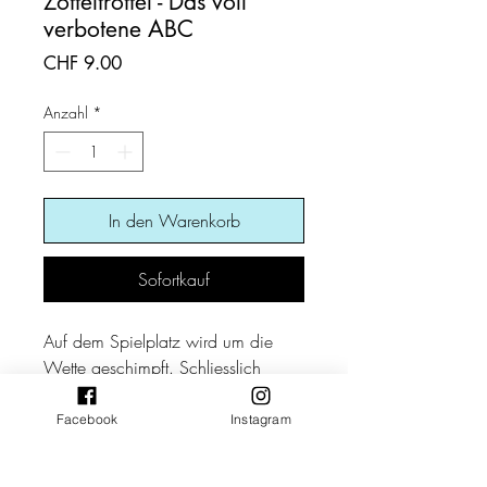
Zotteltrottel - Das voll
verbotene ABC
Preis
CHF 9.00
Anzahl
*
In den Warenkorb
Sofortkauf
Auf dem Spielplatz wird um die
Wette geschimpft. Schliesslich
geht's darum, wer ab jetzt am
Klettergerüst das Sagen hat! Nur die
Facebook
Instagram
besten, lustigsten, unerhörtesten
Schimpfwörter gewinnen.