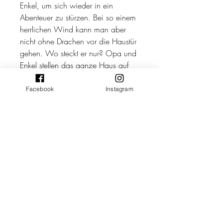
Enkel, um sich wieder in ein
Abenteuer zu stürzen. Bei so einem
herrlichen Wind kann man aber
nicht ohne Drachen vor die Haustür
gehen. Wo steckt er nur? Opa und
Enkel stellen das ganze Haus auf
den Kopf, bis sie ihn endlich
finden. Der Himmel ist bereits voller
Facebook
Instagram
bunter Drachen, als die zwei
endlich vor die Haustür treten, und
hastdunichtgesehen zieht es auch
die beiden Abenteurer in stürmische
Höhen. Fantasie oder Wirklichkeit,
wer weiß das schon so genau? In
jedem Fall wird es erst richtig
gemütlich, wenn man nach so
einem stürmischen Tag wieder
sicher zu Hause landet.