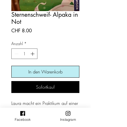
Sternenschweif- Alpaka in
Not
Preis
CHF 8.00
Anzahl
*
In den Warenkorb
Sofortkauf
Laura macht ein Praktikum auf einer
Tierfarm, wo gerettete Tiere ein
neues Zuhause finden. Doch warum
Facebook
Instagram
sind die Alpakas und die