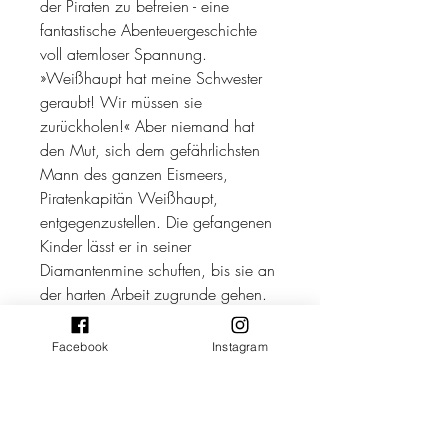
der Piraten zu befreien - eine
fantastische Abenteuergeschichte
voll atemloser Spannung.
»Weißhaupt hat meine Schwester
geraubt! Wir müssen sie
zurückholen!« Aber niemand hat
den Mut, sich dem gefährlichsten
Mann des ganzen Eismeers,
Piratenkapitän Weißhaupt,
entgegenzustellen. Die gefangenen
Kinder lässt er in seiner
Diamantenmine schuften, bis sie an
der harten Arbeit zugrunde gehen.
Siri wagt, was kein Erwachsener
sich traut: Sie fährt ihrer Schwester
Facebook
Instagram
Miki hinterher. Ihre Fahrt führt sie
über das schier unendliche Eismeer
mit seinen zahlreichen kleinen und
großen Inseln, sie findet Verbündete