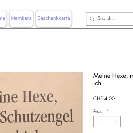
me
Members
Geschenkkarte
Meine Hexe, m
ich
Preis
CHF 4.00
Anzahl
*