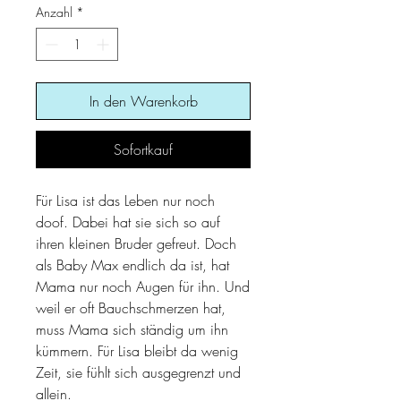
Anzahl
*
In den Warenkorb
Sofortkauf
Für Lisa ist das Leben nur noch
doof. Dabei hat sie sich so auf
ihren kleinen Bruder gefreut. Doch
als Baby Max endlich da ist, hat
Mama nur noch Augen für ihn. Und
weil er oft Bauchschmerzen hat,
muss Mama sich ständig um ihn
kümmern. Für Lisa bleibt da wenig
Zeit, sie fühlt sich ausgegrenzt und
allein.