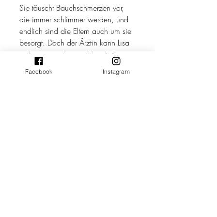
Sie täuscht Bauchschmerzen vor,
die immer schlimmer werden, und
endlich sind die Eltern auch um sie
besorgt. Doch der Ärztin kann Lisa
nichts vormachen. Schliesslich
erfährt Lisa in den Armen von
Facebook
Instagram
Mama, dass Max zwar im Moment
die Hauptrolle spielt, dass die Eltern
aber Lisa kein bisschen weniger lieb
haben.
Eine einfache, alltägliche
Geschichte vom Kummer eines
Kindes, das seinen Platz in der neu
formierten Familie erst wieder finden
muss
Ruth Huggenberger & Liliane Steiner