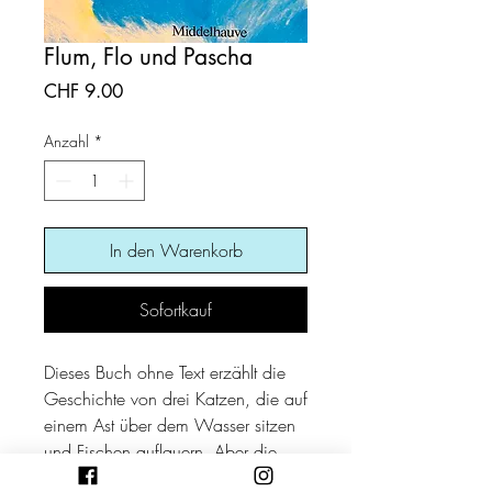
Flum, Flo und Pascha
Preis
CHF 9.00
Anzahl
*
In den Warenkorb
Sofortkauf
Dieses Buch ohne Text erzählt die
Geschichte von drei Katzen, die auf
einem Ast über dem Wasser sitzen
und Fischen auflauern. Aber die
Fische sind nicht halb so dumm wie