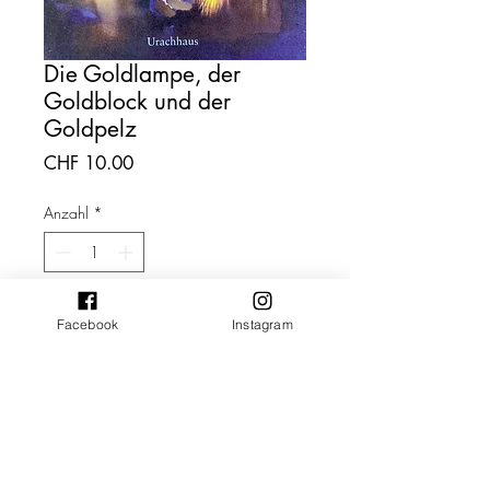
Die Goldlampe, der
Goldblock und der
Goldpelz
Preis
CHF 10.00
Anzahl
*
In den Warenkorb
Facebook
Instagram
Sofortkauf
Ein Märchen aus Schweden mit
Bildern von Cornelia Haendler