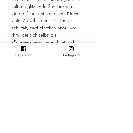
seltsam glitzernde Schneekugel.
Und auf ihr steht sogar sein Name!
Zufall? Wohl kaum! Als Jim sie
schüttelt, steht plötzlich Snorri vor
ihm, der sich selbst als
»Schneegolem« bezeichnet und
liebend gern Schabernack treibt. So
Facebook
Instagram
verzaubert er nicht nur Jims Zimmer
in eine Schneelandschaft, sondern
sorgt auch in der Schule für allerlei
Ärger. Für Jim steht fest, er muss
Snorri und die Kugel loswerden,
schließlich ist in drei Tagen
Weihnachten! Doch das ist leichter
gesagt als getan ...
Perfekte Lektüre für magische
Lesestunden in der Weihnachtszeit
24 Kapitel steigern die Vorfreude