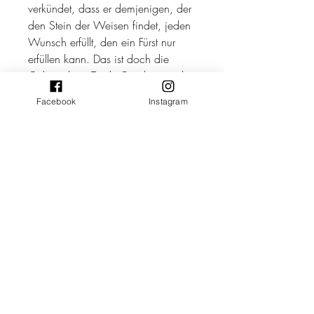
verkündet, dass er demjenigen, der
den Stein der Weisen findet, jeden
Wunsch erfüllt, den ein Fürst nur
erfüllen kann. Das ist doch die
Gelegenheit, Trenks Familie aus der
Leibeigenschaft zu befreien! Aber
Facebook
Instagram
auch der böse Ritter Wertold ist
hinter dem Stein her. Doch als
Ferkelchen ihm durch Zufall in die
Hände fällt, erscheint alles andere
für Trenk und Thekla plötzlich
nebensächlich. Ob es ihnen
gelingt, Ferkelchen zu befreien und
dem bösen Ritter Wertold ein
Schnippchen zu schlagen?
Kirsten Boie
Verlag: Oetinger