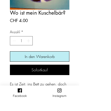
Wo ist mein Kuschelbär?
Preis
CHF 4.00
Anzahl
*
In den Warenkorb
Sofortkauf
Es ist Zeit, ins Bett zu gehen, doch
der Kuschelbär versteckt sich mal
wieder - wie jeden Abend! Auf geht
Facebook
Instagram
die Suche durch verschiedene
Zimmer, in denen man vielen