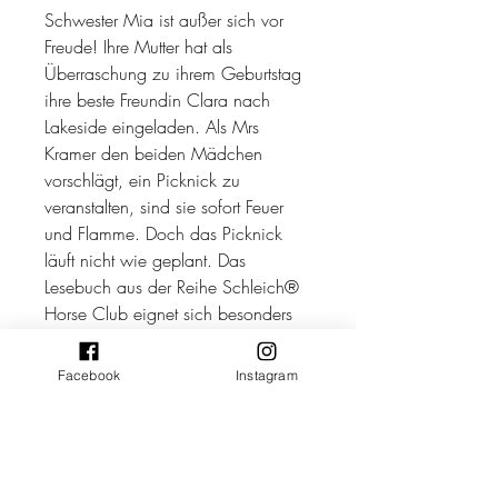
Schwester Mia ist außer sich vor
Freude! Ihre Mutter hat als
Überraschung zu ihrem Geburtstag
ihre beste Freundin Clara nach
Lakeside eingeladen. Als Mrs
Kramer den beiden Mädchen
vorschlägt, ein Picknick zu
veranstalten, sind sie sofort Feuer
und Flamme. Doch das Picknick
läuft nicht wie geplant. Das
Lesebuch aus der Reihe Schleich®
Horse Club eignet sich besonders
gut für Leseanfänger. Eine große
Schrift, lesefreundliche Abschnitte
Facebook
Instagram
und kurze Sätze erleichtern kleinen
Pferdefans den Einstieg in das
Lesen. Ein Bilderglossar stellt die
Figuren vor. Für ein positives