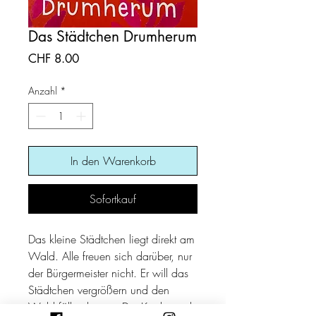
Das Städtchen Drumherum
Preis
CHF 8.00
Anzahl
*
In den Warenkorb
Sofortkauf
Das kleine Städtchen liegt direkt am
Wald. Alle freuen sich darüber, nur
der Bürgermeister nicht. Er will das
Städtchen vergrößern und den
Wald fällen lassen. Die Kinder und